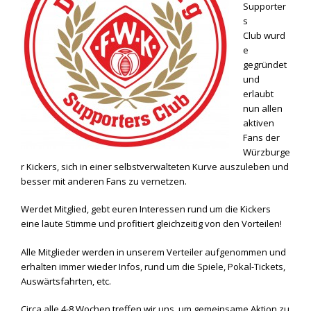
Supporter
s
Club wurd
e
gegründet
und
erlaubt
nun allen
aktiven
Fans der
Würzburge
r Kickers, sich in einer selbstverwalteten Kurve auszuleben und
besser mit anderen Fans zu vernetzen.
Werdet Mitglied, gebt euren Interessen rund um die Kickers
eine laute Stimme und profitiert gleichzeitig von den Vorteilen!
Alle Mitglieder werden in unserem Verteiler aufgenommen und
erhalten immer wieder Infos, rund um die Spiele, Pokal-Tickets,
Auswärtsfahrten, etc.
Circa alle 4-8 Wochen treffen wir uns, um gemeinsame Aktion zu