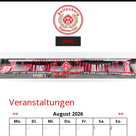
S
k
i
p
t
o
MENU
c
o
n
t
e
n
t
Veranstaltungen
<<
August 2026
>>
Mo.
Di.
Mi.
Do.
Fr.
Sa.
So.
27
28
29
30
31
1
2