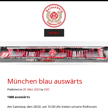
S
k
i
p
t
o
MENU
c
o
n
t
e
n
t
München blau auswärts
Published on
28. März 2015
by
DSC
1860 auswärts
Am Samstag, den 28.03. um 15:00 Uhr treten unsere Rothosen