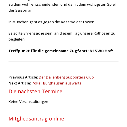
zu dem wohl entscheidenden und damit dem wichtigsten Spiel
der Saison an.
In München geht es gegen die Reserve der Löwen.
Es sollte Ehrensache sein, an diesem Tag unsere Rothosen zu
begleiten.
Treffpunkt für die gemeinsame Zugfahrt: 8:15 Wü Hbf!
P
Previous Article:
Der Dallenberg Supporters Club
o
Next Article:
Pokal: Burghausen auswärts
s
Die nächsten Termine
t
n
Keine Veranstaltungen
a
v
Mitgliedsantrag online
i