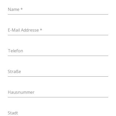
g
a
Name
*
t
i
o
n
E-Mail Addresse
*
Telefon
Straße
Hausnummer
Stadt