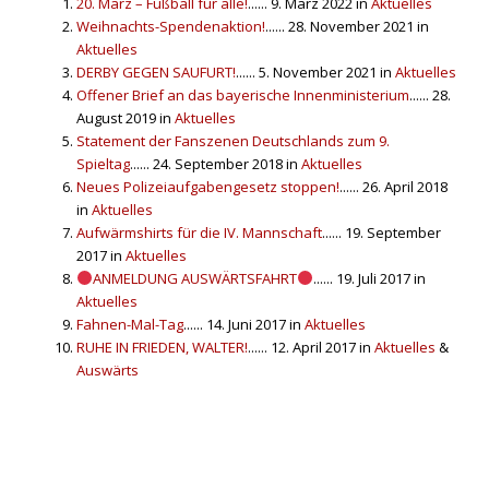
20. März – Fußball für alle!
...... 9. März 2022 in
Aktuelles
Weihnachts-Spendenaktion!
...... 28. November 2021 in
Aktuelles
DERBY GEGEN SAUFURT!
...... 5. November 2021 in
Aktuelles
Offener Brief an das bayerische Innenministerium
...... 28.
August 2019 in
Aktuelles
Statement der Fanszenen Deutschlands zum 9.
Spieltag
...... 24. September 2018 in
Aktuelles
Neues Polizeiaufgabengesetz stoppen!
...... 26. April 2018
in
Aktuelles
Aufwärmshirts für die IV. Mannschaft
...... 19. September
2017 in
Aktuelles
ANMELDUNG AUSWÄRTSFAHRT
...... 19. Juli 2017 in
Aktuelles
Fahnen-Mal-Tag
...... 14. Juni 2017 in
Aktuelles
RUHE IN FRIEDEN, WALTER!
...... 12. April 2017 in
Aktuelles
&
Auswärts