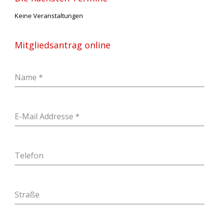
t
n
Keine Veranstaltungen
a
v
Mitgliedsantrag online
i
g
a
Name
*
t
i
o
n
E-Mail Addresse
*
Telefon
Straße