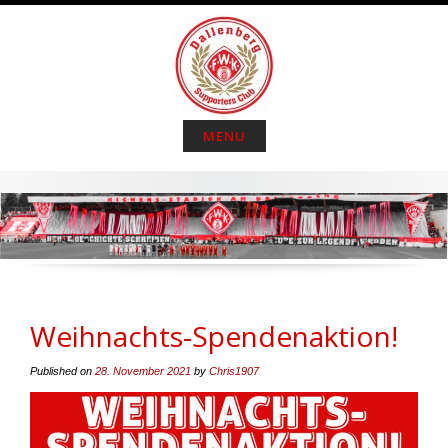
S
k
i
p
t
o
MENU
c
o
n
t
e
n
t
Weihnachts-Spendenaktion!
Published on
28. November 2021
by
Chris1907