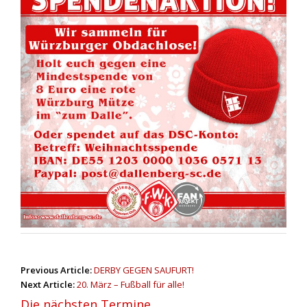
P
Previous Article:
DERBY GEGEN SAUFURT!
o
Next Article:
20. März – Fußball für alle!
s
Die nächsten Termine